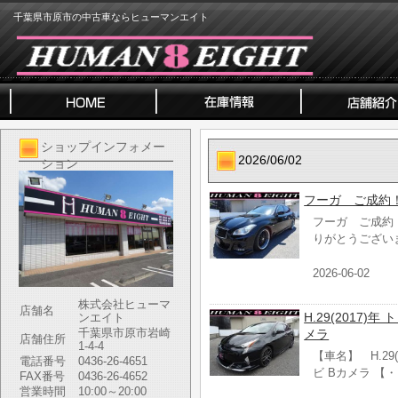
千葉県市原市の中古車ならヒューマンエイト
ショップインフォメー
2026/06/02
ション
フーガ ご成約
フーガ ご成約
りがとうござい
2026-06-02
株式会社ヒューマ
店舗名
H.29(2017)
ンエイト
千葉県市原市岩崎
メラ
店舗住所
1-4-4
【車名】 H.29(
電話番号
0436-26-4651
ビ Bカメラ 【
FAX番号
0436-26-4652
営業時間
10:00～20:00