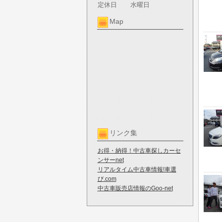
定休日
水曜日
Map
リンク集
お得・納得！中古車探しカーセ
ンサーnet
リアルタイム中古車情報!車選
び.com
中古車販売店情報のGoo-net