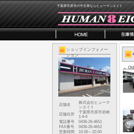
千葉県市原市の中古車ならヒューマンエイト
ショップインフォメー
ション
←
Old
株式会社ヒューマ
店舗名
ンエイト
千葉県市原市岩崎
店舗住所
1-4-4
電話番号
0436-26-4651
FAX番号
0436-26-4652
営業時間
10:00～20:00