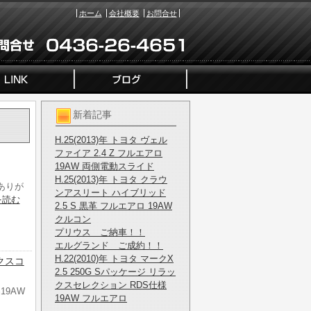
ホーム
会社概要
お問合せ
新着記事
H.25(2013)年 トヨタ ヴェル
ファイア 2.4 Z フルエアロ
19AW 両側電動スライド
H.25(2013)年 トヨタ クラウ
ありが
ンアスリート ハイブリッド
を読む
2.5 S 黒革 フルエアロ 19AW
クルコン
プリウス ご納車！！
エルグランド ご成約！！
H.22(2010)年 トヨタ マークX
 クスコ
2.5 250G Sパッケージ リラッ
クスセレクション RDS仕様
19AW
19AW フルエアロ