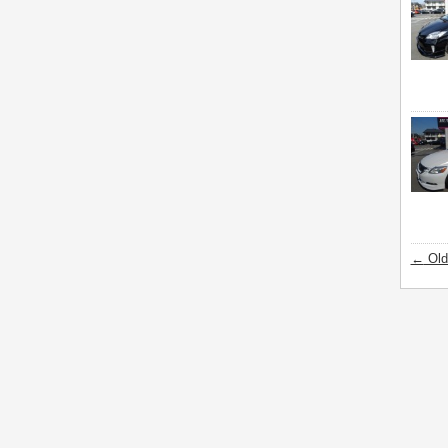
←
Old