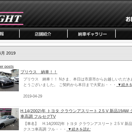
4月 2019
er posts
プリウス 納車！！
プリウス 納車！！ Nさま、本日は市原市からお越しいただき
とうございました。 ご契約から本日まで大変お・・・
▼続き
2019-04-29
H.14(2002)年 トヨタ クラウンアスリート 2.5 V 新品19AW
車高調 フルセグTV
【車名】 H.14(2002)年 トヨタ クラウンアスリート 2.5 V 新品
クスコ車高調 フル・・・
▼続きを読む