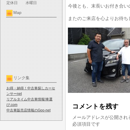
定休日
水曜日
今後とも、末長いお付き合い
Map
またのご来店を心よりお待ち
リンク集
お得・納得！中古車探しカーセ
ンサーnet
リアルタイム中古車情報!車選
び.com
コメントを残す
中古車販売店情報のGoo-net
メールアドレスが公開され
必須項目です