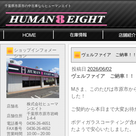
千葉県市原市の中古車ならヒューマンエイト
ショップインフォメー
ヴェルファイア ご納車！
ション
投稿日
2026/06/02
ヴェルファイア ご納車！！
Mさま、このたびは市原市か
した！
株式会社ヒューマ
店舗名
ンエイト
ご契約から本日まで大変お待
千葉県市原市岩崎
店舗住所
1-4-4
ボディガラスコーティング含
電話番号
0436-26-4651
FAX番号
0436-26-4652
たようで安心いたしました。
営業時間
10:00～20:00