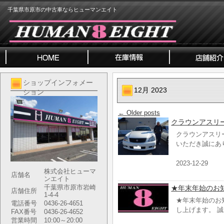
千葉県市原市の中古車ならヒューマンエイト
ショップインフォメー
12月 2023
ション
←
Older posts
クラウンアスリ
クラウンアスリ
いただき誠にあ
2023-12-29
株式会社ヒューマ
店舗名
ンエイト
千葉県市原市岩崎
★年末年始のお知
店舗住所
1-4-4
★年末年始のお
電話番号
0436-26-4651
し上げます。 
FAX番号
0436-26-4652
営業時間
10:00～20:00