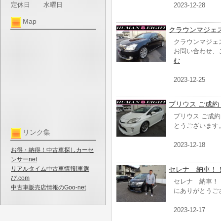
定休日
水曜日
2023-12-28
Map
クラウンマジェ
クラウンマジェ
お問い合わせ、
む
2023-12-25
プリウス ご成約
プリウス ご成
とうございます
リンク集
2023-12-18
お得・納得！中古車探しカーセ
ンサーnet
リアルタイム中古車情報!車選
セレナ 納車！
び.com
セレナ 納車！
中古車販売店情報のGoo-net
にありがとうご
2023-12-17