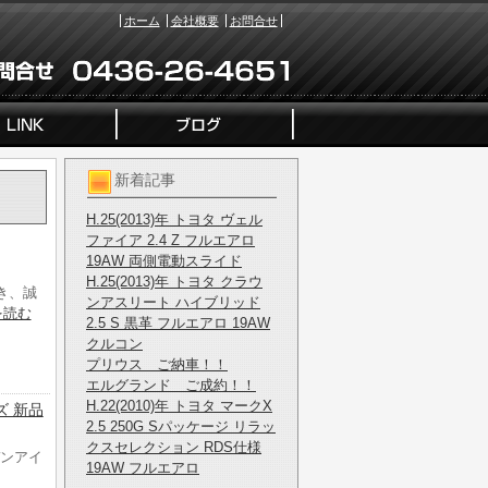
ホーム
会社概要
お問合せ
新着記事
H.25(2013)年 トヨタ ヴェル
ファイア 2.4 Z フルエアロ
19AW 両側電動スライド
H.25(2013)年 トヨタ クラウ
き、誠
ンアスリート ハイブリッド
を読む
2.5 S 黒革 フルエアロ 19AW
クルコン
プリウス ご納車！！
エルグランド ご成約！！
H.22(2010)年 トヨタ マークX
ズ 新品
2.5 250G Sパッケージ リラッ
クスセレクション RDS仕様
デンアイ
19AW フルエアロ