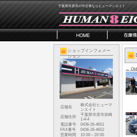
千葉県市原市の中古車ならヒューマンエイト
ショップインフォメー
ション
←
Old
株式会社ヒューマ
店舗名
ンエイト
千葉県市原市岩崎
店舗住所
1-4-4
電話番号
0436-26-4651
FAX番号
0436-26-4652
営業時間
10:00～20:00