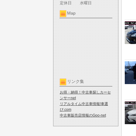
定休日
水曜日
Map
リンク集
お得・納得！中古車探しカーセ
ンサーnet
リアルタイム中古車情報!車選
び.com
中古車販売店情報のGoo-net