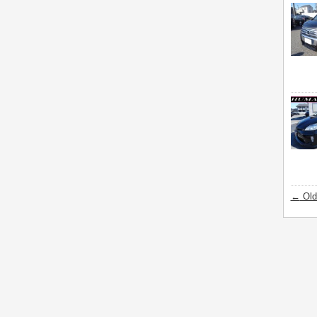
←
Old