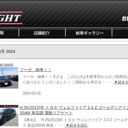
3月 2024
er posts
フーガ 納車！！
フーガ 納車！！ Eさま、このたびは木更津市からのご利用頂
にありがとうございました！ ご契約から本日ま・・・
▼続き
2024-03-31
H.25(2013)年 トヨタ ヴェルファイア 2.4 Z ゴールデンアイ
20AW 車高調 電動リアゲート
【車名】 H.25(2013)年 トヨタ ヴェルファイア 2.4 Z ゴール
ズ 新品20AW 車高・・・
▼続きを読む