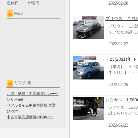
定休日
水曜日
2022-02-28
Map
プリウス ご成
プリウス ご成
をいただき誠に
2022-02-27
H.23(2011)年
【車名】 H.23(
生 ETC 【・・
リンク集
2022-02-25
お得・納得！中古車探しカーセ
ンサーnet
レクサス LS6
リアルタイム中古車情報!車選
レクサス LS6
び.com
誠にありがとう
中古車販売店情報のGoo-net
2022-02-22