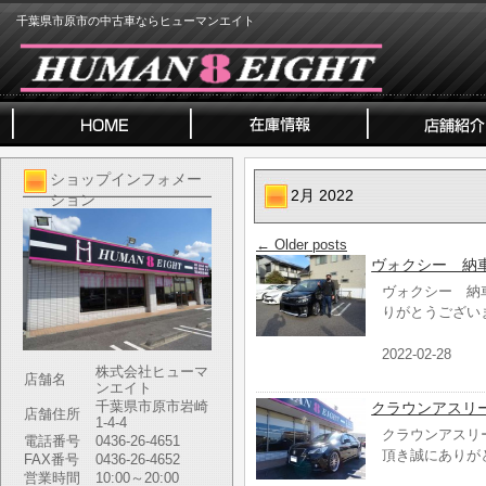
千葉県市原市の中古車ならヒューマンエイト
ショップインフォメー
2月 2022
ション
←
Older posts
ヴォクシー 納
ヴォクシー 納
りがとうござい
2022-02-28
株式会社ヒューマ
店舗名
ンエイト
千葉県市原市岩崎
クラウンアスリ
店舗住所
1-4-4
クラウンアスリ
電話番号
0436-26-4651
頂き誠にありが
FAX番号
0436-26-4652
営業時間
10:00～20:00