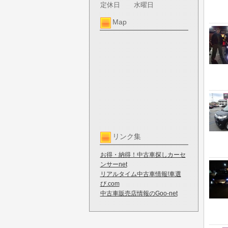
定休日
水曜日
Map
リンク集
お得・納得！中古車探しカーセ
ンサーnet
リアルタイム中古車情報!車選
び.com
中古車販売店情報のGoo-net