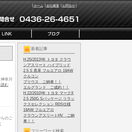
ホーム
会社概要
お問合せ
新着記事
H.25(2013)年 トヨタ クラウ
ンアスリート ハイブリッド
2.5 S 黒革 フルエアロ 19AW
クルコン
は神奈川
プリウス ご納車！！
を読む
エルグランド ご成約！！
H.22(2010)年 トヨタ マークX
2.5 250G Sパッケージ リラッ
クスセレクション RDS仕様
19AW フルエアロ
クラウンアスリートHV ご納
からのご
車！！
む
フリーワード検索