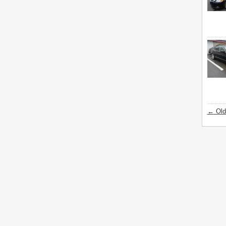
←
Old