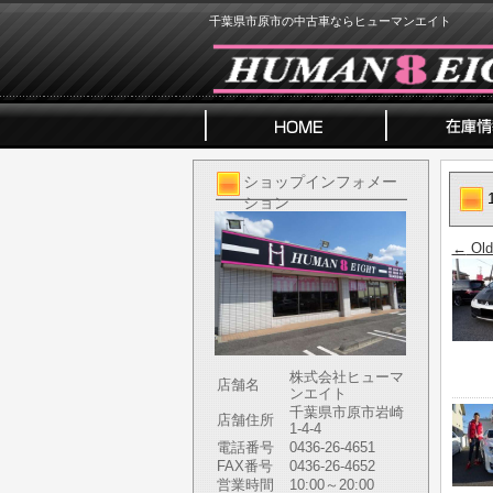
千葉県市原市の中古車ならヒューマンエイト
ショップインフォメー
ション
←
Old
株式会社ヒューマ
店舗名
ンエイト
千葉県市原市岩崎
店舗住所
1-4-4
電話番号
0436-26-4651
FAX番号
0436-26-4652
営業時間
10:00～20:00