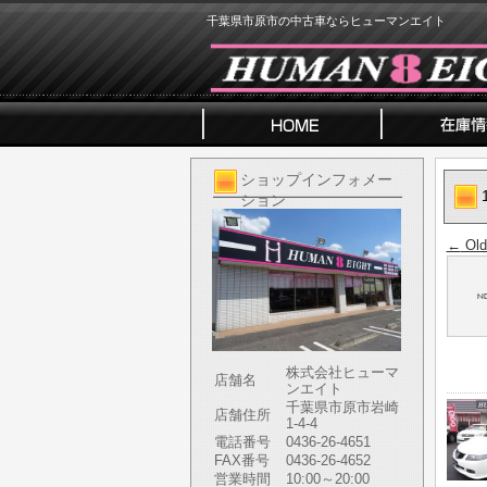
千葉県市原市の中古車ならヒューマンエイト
ショップインフォメー
ション
←
Old
株式会社ヒューマ
店舗名
ンエイト
千葉県市原市岩崎
店舗住所
1-4-4
電話番号
0436-26-4651
FAX番号
0436-26-4652
営業時間
10:00～20:00