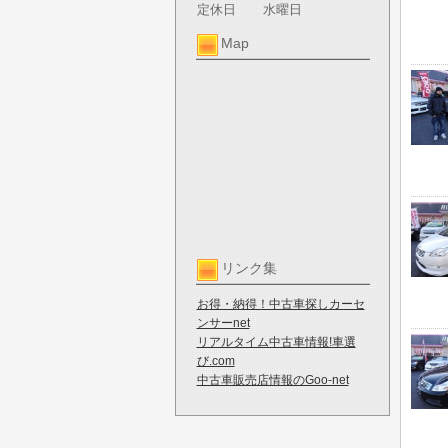
定休日
水曜日
Map
リンク集
お得・納得！中古車探しカーセ
ンサーnet
リアルタイム中古車情報!車選
び.com
中古車販売店情報のGoo-net