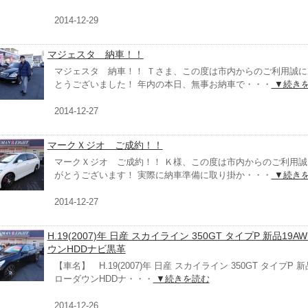
2014-12-29
マジェスタ 納車！！
マジェスタ 納車！！ Ｔさま、この度は市内からのご利用誠に
とうございました！ 年内の本日、無事お納車で・・・
▼続き
2014-12-27
マークＸジオ ご成約！！
マークＸジオ ご成約！！ Ｋ様、この度は市内からのご利用誠
がとうございます！ 実際に納車準備に取り掛か・・・
▼続き
2014-12-27
H.19(2007)年 日産 スカイライン 350GT タイプP 新品19
ウンHDDナビ黒革
【車名】 H.19(2007)年 日産 スカイライン 350GT タイプP 新
ローダウンHDDナ・・・
▼続きを読む
2014-12-26