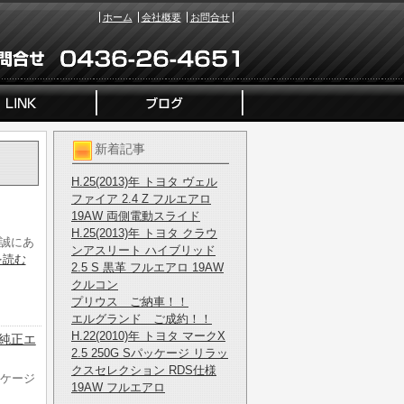
ホーム
会社概要
お問合せ
新着記事
H.25(2013)年 トヨタ ヴェル
ファイア 2.4 Z フルエアロ
19AW 両側電動スライド
H.25(2013)年 トヨタ クラウ
誠にあ
ンアスリート ハイブリッド
を読む
2.5 S 黒革 フルエアロ 19AW
クルコン
プリウス ご納車！！
エルグランド ご成約！！
H.22(2010)年 トヨタ マークX
 純正エ
2.5 250G Sパッケージ リラッ
クスセレクション RDS仕様
ッケージ
19AW フルエアロ