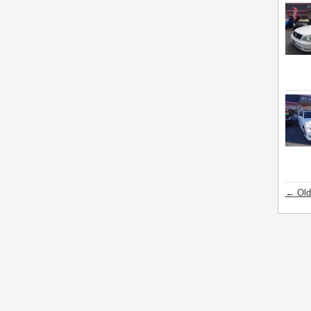
←
Old