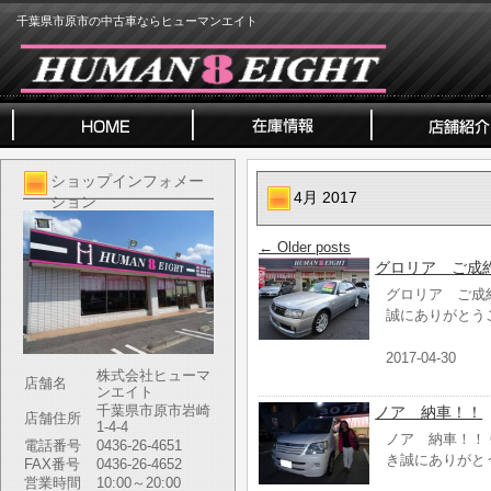
千葉県市原市の中古車ならヒューマンエイト
ショップインフォメー
4月 2017
ション
←
Older posts
グロリア ご成
グロリア ご成
誠にありがとう
2017-04-30
株式会社ヒューマ
店舗名
ンエイト
千葉県市原市岩崎
ノア 納車！！
店舗住所
1-4-4
ノア 納車！！
電話番号
0436-26-4651
き誠にありがと
FAX番号
0436-26-4652
営業時間
10:00～20:00