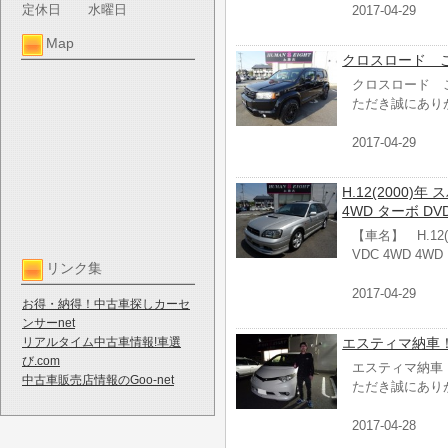
定休日
水曜日
2017-04-29
Map
クロスロード 
クロスロード 
ただき誠にあり
2017-04-29
H.12(2000)
4WD ターボ DV
【車名】 H.12(
VDC 4WD 4W
リンク集
2017-04-29
お得・納得！中古車探しカーセ
ンサーnet
リアルタイム中古車情報!車選
エスティマ納車
び.com
エスティマ納車
中古車販売店情報のGoo-net
ただき誠にあり
2017-04-28