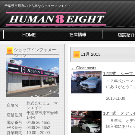
千葉県市原市の中古車ならヒューマンエイト
ショップインフォメー
11月 2013
ション
←
Older posts
12年式 シーマ 
１２年式シーマ
にありがとうご
2013-11-30
株式会社ヒューマ
店舗名
ンエイト
千葉県市原市岩崎
18年式 オデ
店舗住所
1-4-4
１８年式 オデ
電話番号
0436-26-4651
購入誠にありが
FAX番号
0436-26-4652
営業時間
10:00～20:00