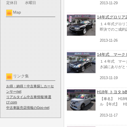
定休日
水曜日
2013-11-29
Map
14年式グロリア
１４年式グロリ
即決でのご成約
2013-11-26
14年式 マーク
１４年式 マーク
き誠にありがと
リンク集
2013-11-19
お得・納得！中古車探しカーセ
ンサーnet
H18年 トヨタ 
リアルタイム中古車情報!車選
【車名】 H18年
び.com
ル 【年式】 H
中古車販売店情報のGoo-net
2013-11-17