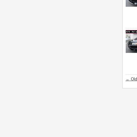
←
Old