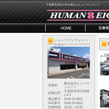
千葉県市原市の中古車ならヒューマンエイト
ショップインフォメー
ション
←
Old
株式会社ヒューマ
店舗名
ンエイト
千葉県市原市岩崎
店舗住所
1-4-4
電話番号
0436-26-4651
FAX番号
0436-26-4652
営業時間
10:00～20:00