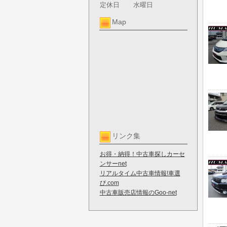
定休日
水曜日
Map
リンク集
お得・納得！中古車探しカーセ
ンサーnet
リアルタイム中古車情報!車選
び.com
中古車販売店情報のGoo-net