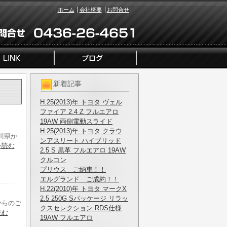
ホーム
会社概要
お問合せ
新着記事
H.25(2013)年 トヨタ ヴェル
ファイア 2.4 Z フルエアロ
19AW 両側電動スライド
H.25(2013)年 トヨタ クラウ
川県か
ンアスリート ハイブリッド
を読む
2.5 S 黒革 フルエアロ 19AW
クルコン
プリウス ご納車！！
エルグランド ご成約！！
H.22(2010)年 トヨタ マークX
2.5 250G Sパッケージ リラッ
からのご
クスセレクション RDS仕様
読む
19AW フルエアロ