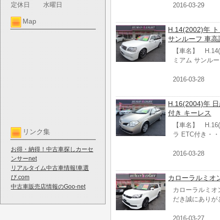
定休日
水曜日
2016-03-29
Map
H.14(2002
サンルーフ 車高調
【車名】 H.14
ミアム サンルー
2016-03-28
H.16(2004)年
付き キーレス
【車名】 H.16(
リンク集
ラ ETC付き・
お得・納得！中古車探しカーセ
2016-03-28
ンサーnet
リアルタイム中古車情報!車選
び.com
カローラルミオ
中古車販売店情報のGoo-net
カローラルミオ
だき誠にありが
2016-03-27