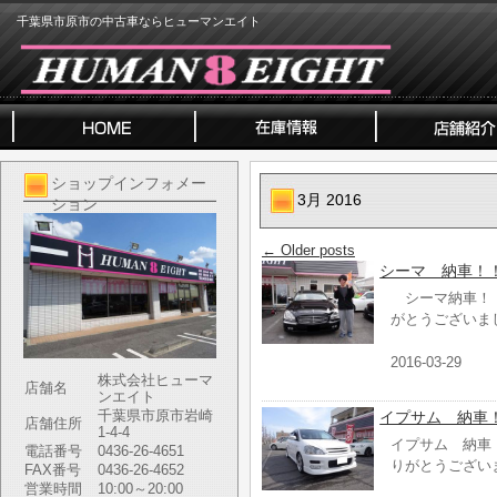
千葉県市原市の中古車ならヒューマンエイト
ショップインフォメー
3月 2016
ション
←
Older posts
シーマ 納車！
シーマ納車！！
がとうございま
2016-03-29
株式会社ヒューマ
店舗名
ンエイト
千葉県市原市岩崎
イプサム 納車
店舗住所
1-4-4
イプサム 納車
電話番号
0436-26-4651
りがとうござい
FAX番号
0436-26-4652
営業時間
10:00～20:00