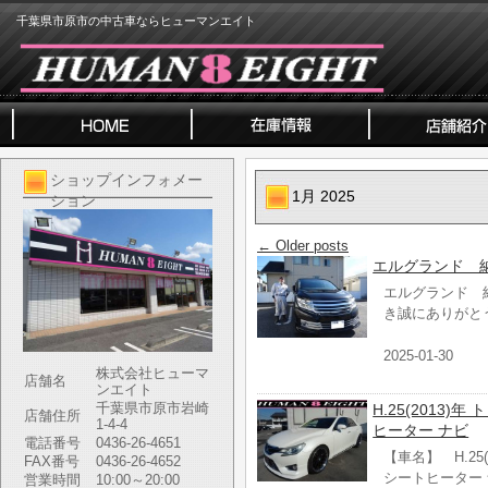
千葉県市原市の中古車ならヒューマンエイト
ショップインフォメー
1月 2025
ション
←
Older posts
エルグランド 
エルグランド 
き誠にありがと
2025-01-30
株式会社ヒューマ
店舗名
ンエイト
千葉県市原市岩崎
H.25(2013)
店舗住所
1-4-4
ヒーター ナビ
電話番号
0436-26-4651
【車名】 H.25
FAX番号
0436-26-4652
シートヒーター
営業時間
10:00～20:00