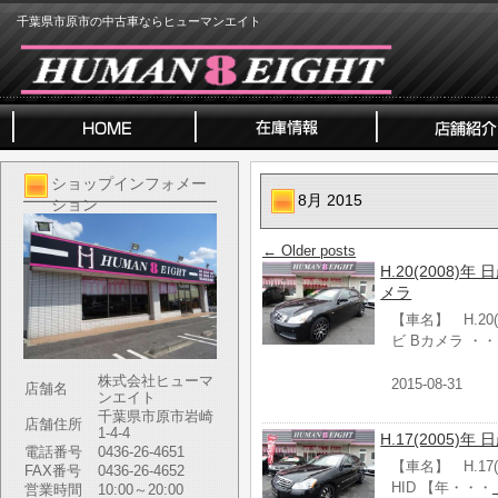
千葉県市原市の中古車ならヒューマンエイト
ショップインフォメー
8月 2015
ション
←
Older posts
H.20(2008)年
メラ
【車名】 H.20(
ビ Bカメラ ・
株式会社ヒューマ
2015-08-31
店舗名
ンエイト
千葉県市原市岩崎
店舗住所
1-4-4
H.17(2005)年
電話番号
0436-26-4651
【車名】 H.17(
FAX番号
0436-26-4652
HID 【年・・・
営業時間
10:00～20:00