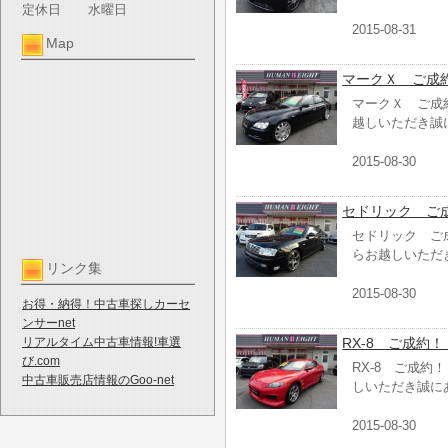
定休日
水曜日
2015-08-31
Map
マークＸ ご成
マークＸ ご成
越しいただき誠
2015-08-30
セドリック ご
セドリック ご
らお越しいただ
リンク集
2015-08-30
お得・納得！中古車探しカーセ
ンサーnet
リアルタイム中古車情報!車選
RX-8 ご成約！
び.com
RX-8 ご成
中古車販売店情報のGoo-net
しいただき誠に
2015-08-30