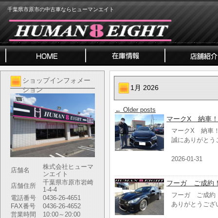
千葉県市原市の中古車ならヒューマンエイト
ショップインフォメー
1月 2026
ション
←
Older posts
マークX 納
マークX 納車
誠にありがとう
2026-01-31
株式会社ヒューマ
店舗名
ンエイト
千葉県市原市岩崎
フーガ ご成約
店舗住所
1-4-4
フーガ ご成約
電話番号
0436-26-4651
ありがとうござ
FAX番号
0436-26-4652
営業時間
10:00～20:00