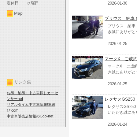
定休日
水曜日
2026-01-30
Map
プリウス 納車
プリウス 納車
き誠にありがと
2026-01-25
マークX ご成
マークX ご成
き誠にありがと
リンク集
2026-01-25
お得・納得！中古車探しカーセ
ンサーnet
レクサスGS25
リアルタイム中古車情報!車選
レクサスGS25
び.com
いただき誠にあ
中古車販売店情報のGoo-net
2026-01-24