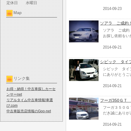
定休日
水曜日
2014-09-23
Map
ソアラ ご成約
ソアラ ご成約
お探し依頼をい
2014-09-21
シビック タイ
シビック タイ
にありがとうご
リンク集
2014-09-21
お得・納得！中古車探しカーセ
ンサーnet
リアルタイム中古車情報!車選
フーガ350ＧＴ
び.com
フーガ３５０Ｇ
中古車販売店情報のGoo-net
だき誠にありが
2014-09-21