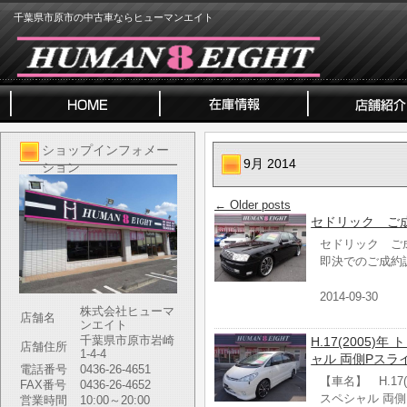
千葉県市原市の中古車ならヒューマンエイト
ショップインフォメー
9月 2014
ション
←
Older posts
セドリック ご
セドリック ご
即決でのご成約
2014-09-30
株式会社ヒューマ
店舗名
ンエイト
千葉県市原市岩崎
H.17(2005
店舗住所
1-4-4
ャル 両側Pスライ
電話番号
0436-26-4651
【車名】 H.17
FAX番号
0436-26-4652
スペシャル 両
営業時間
10:00～20:00