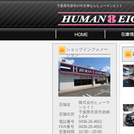
千葉県市原市の中古車ならヒューマンエイト
ショップインフォメー
ション
株式会社ヒューマ
店舗名
ンエイト
千葉県市原市岩崎
店舗住所
1-4-4
電話番号
0436-26-4651
FAX番号
0436-26-4652
営業時間
10:00～20:00