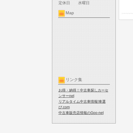
定休日
水曜日
Map
リンク集
お得・納得！中古車探しカーセ
ンサーnet
リアルタイム中古車情報!車選
び.com
中古車販売店情報のGoo-net