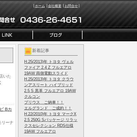
ホーム
会社概要
お問合せ
新着記事
H.25(2013)年 トヨタ ヴェル
ファイア 2.4 Z フルエアロ
19AW 両側電動スライド
店いた
H.25(2013)年 トヨタ クラウ
む
ンアスリート ハイブリッド
2.5 S 黒革 フルエアロ 19AW
クルコン
プリウス ご納車！！
エルグランド ご成約！！
ビ Bカ
H.22(2010)年 トヨタ マークX
2.5 250G Sパッケージ リラッ
メモリーナ
クスセレクション RDS仕様
19AW フルエアロ