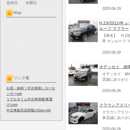
定休日
水曜日
2020-06-29
Map
H.23(2011)
ルーフ マフラー
【車名】 H.23(
革 サンルーフ 
2020-06-29
オデッセイ 納
オデッセイ 納
リンク集
店誠にありがと
お得・納得！中古車探しカーセ
2020-06-28
ンサーnet
リアルタイム中古車情報!車選
び.com
クラウンアスリ
中古車販売店情報のGoo-net
クラウンアスリ
来店誠にありが
2020-06-28