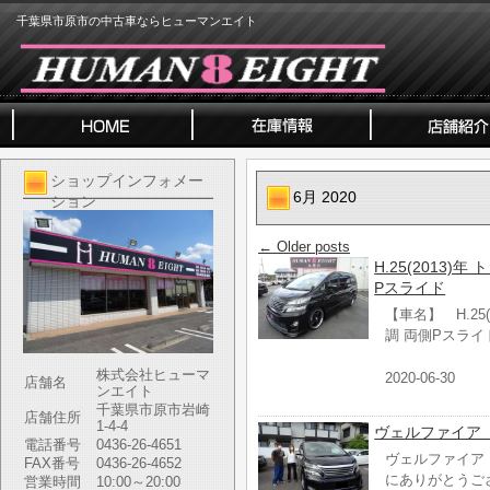
千葉県市原市の中古車ならヒューマンエイト
ショップインフォメー
6月 2020
ション
←
Older posts
H.25(2013)
Pスライド
【車名】 H.25(
調 両側Pスライ
株式会社ヒューマ
2020-06-30
店舗名
ンエイト
千葉県市原市岩崎
店舗住所
1-4-4
ヴェルファイア
電話番号
0436-26-4651
ヴェルファイア
FAX番号
0436-26-4652
にありがとうご
営業時間
10:00～20:00