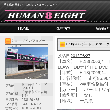
千葉県市原市の中古車ならヒューマンエイト
ショップインフォメー
H.18(2006)年 トヨタ マーク
ション
投稿日
2015/08/27
【車名】 H.18(2006)年 
18AW HDDナビ HID DVD
【年式】 H.18(2006)年
【走行距離】 走行85,964
【車検】 2年車検整備付
株式会社ヒューマ
店舗名
ンエイト
【カラー】 パールホワ
千葉県市原市岩崎
店舗住所
【修復歴】 なし
1-4-4
電話番号
0436-26-4651
【地域】 千葉県
FAX番号
0436-26-4652
営業時間
10:00～20:00