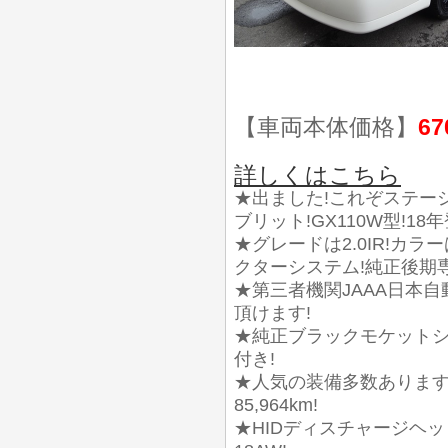
【車両本体価格】
67
詳しくはこちら
★出ました!これぞステー
ブリット!GX110W型!18年
★グレードは2.0IR!カ
クターシステム!純正後期専
★第三者機関JAAA日本
頂けます!
★純正ブラックモケットシ
付き!
★人気の装備多数あります!
85,964km!
★HIDディスチャージヘッ