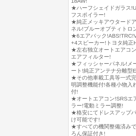
18AW!
★ハーフシェイドガラス!U
フスポイラー!
★純正メッキアウタードア
ネル!ブルーオプティトロ
★6エアバック!ABS!TR
+4スピーカー!トヨタ純正H
★左右独立オートエアコン
エアフィルター!
★フィッシャーパネル!メ
ート!純正アンテナ分離型E
★その他車載工具等一式完
明調整機能付!各種小物入
付!
★オートエアコン!SRSエ
ラー!電動ミラー調整!
★格安にてドレスアップ
け可能です!
★すべての機関整備済みで
ろん保証付き!