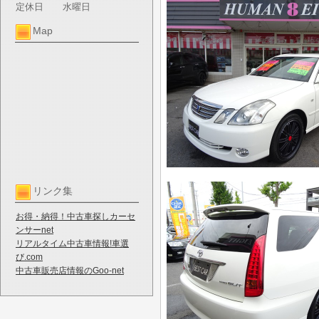
定休日
水曜日
Map
リンク集
お得・納得！中古車探しカーセ
ンサーnet
リアルタイム中古車情報!車選
び.com
中古車販売店情報のGoo-net