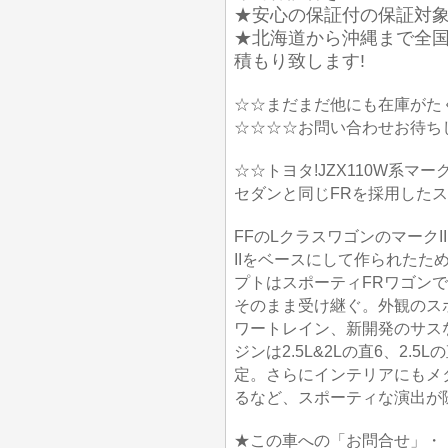
★安心の保証付の保証対象
★北海道から沖縄まで全国
積もり致します!
☆☆まだまだ他にも在庫がた
☆☆☆☆お問い合わせお待ち
☆☆トヨタ!JZX110W系マ
セダンと同じFRを採用した
FFのLクラスワゴンのマーク
IIをベースにして作られたた
プトはスポーティFRワゴンで
そのまま受け継ぐ。外観のス
ワートレイン、新開発のサス
ジンは2.5L&2Lの直6、2.5
定。さらにインテリアにもメ
るなど、スポーティな演出が
★この車への「お問合せ」・