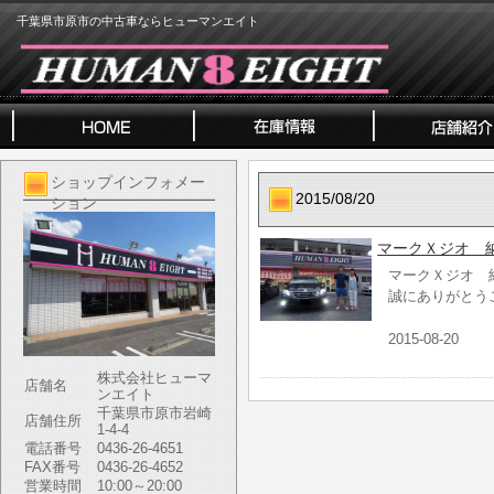
千葉県市原市の中古車ならヒューマンエイト
ショップインフォメー
2015/08/20
ション
マークＸジオ 
マークＸジオ 
誠にありがとう
2015-08-20
株式会社ヒューマ
店舗名
ンエイト
千葉県市原市岩崎
店舗住所
1-4-4
電話番号
0436-26-4651
FAX番号
0436-26-4652
営業時間
10:00～20:00