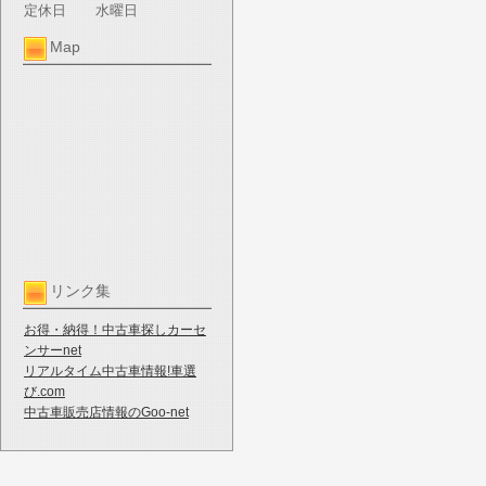
定休日
水曜日
Map
リンク集
お得・納得！中古車探しカーセ
ンサーnet
リアルタイム中古車情報!車選
び.com
中古車販売店情報のGoo-net