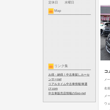
定休日
水曜日
Map
リンク集
コ
お得・納得！中古車探しカーセ
ンサーnet
メー
リアルタイム中古車情報!車選
名
び.com
中古車販売店情報のGoo-net
メ
ウ