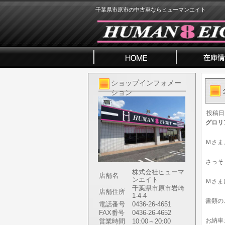
千葉県市原市の中古車ならヒューマンエイト
ショップインフォメー
ション
投稿日
グロリ
Ｍさま
さっそ
株式会社ヒューマ
店舗名
ンエイト
Ｍさま
千葉県市原市岩崎
店舗住所
1-4-4
書類の
電話番号
0436-26-4651
FAX番号
0436-26-4652
お納車
営業時間
10:00～20:00