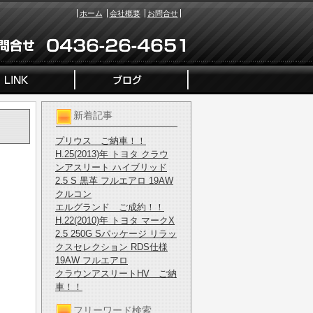
ホーム
会社概要
お問合せ
新着記事
プリウス ご納車！！
H.25(2013)年 トヨタ クラウ
ンアスリート ハイブリッド
2.5 S 黒革 フルエアロ 19AW
クルコン
エルグランド ご成約！！
H.22(2010)年 トヨタ マークX
2.5 250G Sパッケージ リラッ
クスセレクション RDS仕様
19AW フルエアロ
クラウンアスリートHV ご納
車！！
フリーワード検索