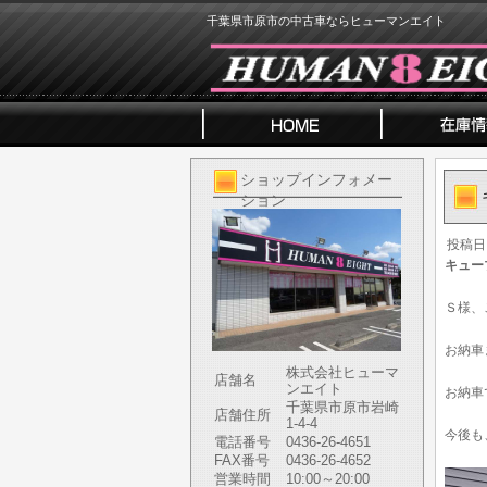
千葉県市原市の中古車ならヒューマンエイト
ショップインフォメー
ション
投稿日
キュー
Ｓ様、
お納車
株式会社ヒューマ
店舗名
ンエイト
お納車
千葉県市原市岩崎
店舗住所
1-4-4
今後も
電話番号
0436-26-4651
FAX番号
0436-26-4652
営業時間
10:00～20:00