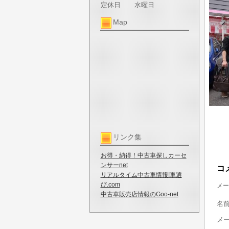
定休日
水曜日
Map
リンク集
お得・納得！中古車探しカーセ
ンサーnet
コ
リアルタイム中古車情報!車選
び.com
メー
中古車販売店情報のGoo-net
名
メ