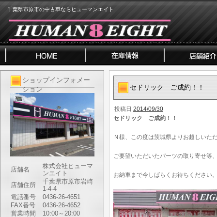
千葉県市原市の中古車ならヒューマンエイト
ショップインフォメー
セドリック ご成約！！
ション
投稿日
2014/09/30
セドリック ご成約！！
Ｎ様、この度は茨城県よりお越しいた
ご要望いただいたパーツの取り寄せ等
株式会社ヒューマ
店舗名
ンエイト
お納車まで今しばらくお待ちください
千葉県市原市岩崎
店舗住所
1-4-4
電話番号
0436-26-4651
FAX番号
0436-26-4652
営業時間
10:00～20:00