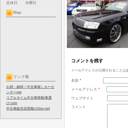
定休日
水曜日
Map
コメントを残す
メールアドレスが公開されることは
リンク集
名前
*
お得・納得！中古車探しカーセ
メールアドレス
*
ンサーnet
リアルタイム中古車情報!車選
ウェブサイト
び.com
コメント
中古車販売店情報のGoo-net