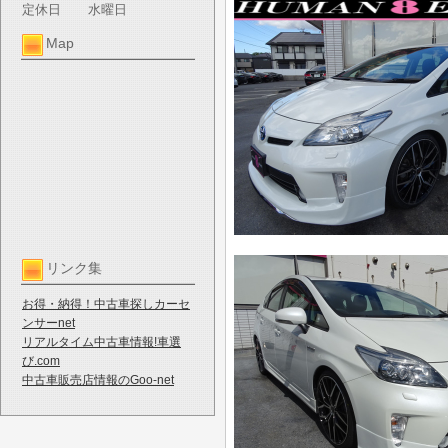
定休日
水曜日
Map
リンク集
お得・納得！中古車探しカーセ
ンサーnet
リアルタイム中古車情報!車選
び.com
中古車販売店情報のGoo-net