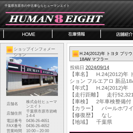
千葉県市原市の中古車ならヒューマンエイト
ショップインフォメー
H.24(2012)年 トヨタ プ
ション
18AW マフラー
投稿日
2024/09/14
【車名】 H.24(2012)年
ション フルエアロ 新品18
【年式】 H.24(2012)年
【走行距離】 走行52,321
【車検】 2年車検整備付
株式会社ヒューマ
店舗名
ンエイト
【カラー】 パールホワ
千葉県市原市岩崎
店舗住所
【修復歴】 なし
1-4-4
電話番号
0436-26-4651
【地域】 千葉県
FAX番号
0436-26-4652
営業時間
10:00～20:00