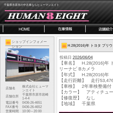
千葉県市原市の中古車ならヒューマンエイト
ショップインフォメー
H.28(2016)年 トヨタ プ
ション
投稿日
2026/06/04
【車名】 H.28(2016)年
リーナビ Bカメラ
【年式】 H.28(2016)年
【走行距離】 走行53,476
【車検】 2年車検整備付
株式会社ヒューマ
店舗名
ンエイト
【カラー】 アティチュ
千葉県市原市岩崎
店舗住所
【修復歴】 なし
1-4-4
電話番号
0436-26-4651
【地域】 千葉県
FAX番号
0436-26-4652
営業時間
10:00～20:00