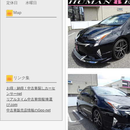
定休日
水曜日
Map
リンク集
お得・納得！中古車探しカーセ
ンサーnet
リアルタイム中古車情報!車選
び.com
中古車販売店情報のGoo-net