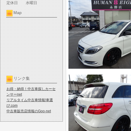
定休日
水曜日
Map
リンク集
お得・納得！中古車探しカーセ
ンサーnet
リアルタイム中古車情報!車選
び.com
中古車販売店情報のGoo-net