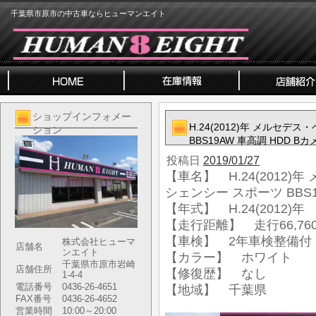
千葉県市原市の中古車ならヒューマンエイト
ショップインフォメー
H.24(2012)年 メルセデ
ション
BBS19AW 車高調 HDD Bカ
投稿日
2019/01/27
【車名】 H.24(2012)
シェンシー スポーツ BBS1
【年式】 H.24(2012)年
【走行距離】 走行66,760
【車検】 2年車検整備付
株式会社ヒューマ
店舗名
ンエイト
【カラー】 ホワイト
千葉県市原市岩崎
店舗住所
【修復歴】 なし
1-4-4
電話番号
0436-26-4651
【地域】 千葉県
FAX番号
0436-26-4652
営業時間
10:00～20:00