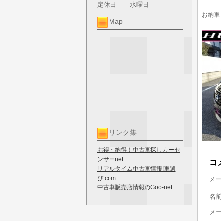
定休日
水曜日
お納車
Map
リンク集
お得・納得！中古車探しカーセ
ンサーnet
コ
リアルタイム中古車情報!車選
び.com
メー
中古車販売店情報のGoo-net
名
メ