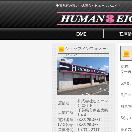
千葉県市原市の中古車ならヒューマンエイト
ショップインフォメー
ション
投稿日
フーガ
Sさま
先日の
株式会社ヒューマ
店舗名
ンエイト
納車準
千葉県市原市岩崎
店舗住所
1-4-4
Sさま
電話番号
0436-26-4651
FAX番号
0436-26-4652
書類の
営業時間
10:00～20:00