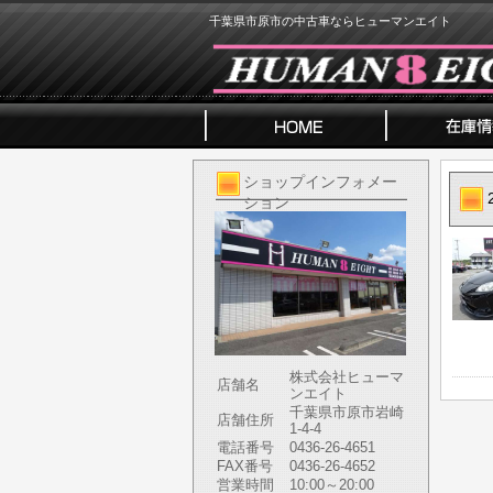
千葉県市原市の中古車ならヒューマンエイト
ショップインフォメー
ション
株式会社ヒューマ
店舗名
ンエイト
千葉県市原市岩崎
店舗住所
1-4-4
電話番号
0436-26-4651
FAX番号
0436-26-4652
営業時間
10:00～20:00