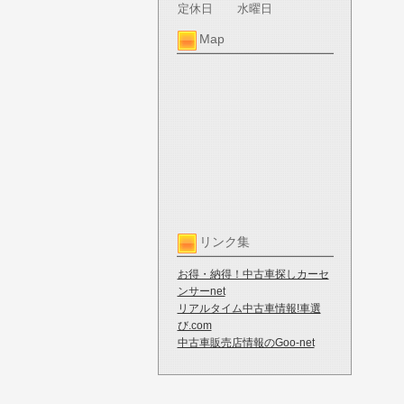
定休日
水曜日
Map
リンク集
お得・納得！中古車探しカーセ
ンサーnet
リアルタイム中古車情報!車選
び.com
中古車販売店情報のGoo-net