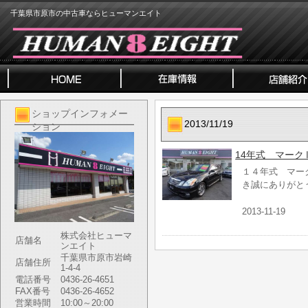
千葉県市原市の中古車ならヒューマンエイト
ショップインフォメー
2013/11/19
ション
14年式 マーク
１４年式 マーク
き誠にありがと
2013-11-19
株式会社ヒューマ
店舗名
ンエイト
千葉県市原市岩崎
店舗住所
1-4-4
電話番号
0436-26-4651
FAX番号
0436-26-4652
営業時間
10:00～20:00