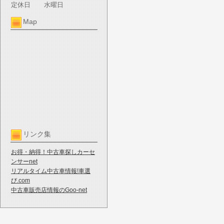
定休日
水曜日
Map
リンク集
お得・納得！中古車探しカーセ
ンサーnet
リアルタイム中古車情報!車選
び.com
中古車販売店情報のGoo-net