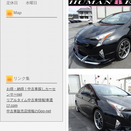
定休日
水曜日
Map
リンク集
お得・納得！中古車探しカーセ
ンサーnet
リアルタイム中古車情報!車選
び.com
中古車販売店情報のGoo-net