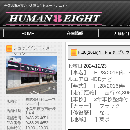
千葉県市原市の中古車ならヒューマンエイト
ショップインフォメー
H.28(2016)年 トヨタ プリ
ション
投稿日
2024/12/23
【車名】 H.28(2016)年 
ルエアロ HDDナビ
【年式】 H.28(2016)年
【走行距離】 走行74,305
【車検】 2年車検整備付
株式会社ヒューマ
店舗名
ンエイト
【カラー】 ブラック
千葉県市原市岩崎
店舗住所
【修復歴】 なし
1-4-4
電話番号
0436-26-4651
【地域】 千葉県
FAX番号
0436-26-4652
営業時間
10:00～20:00