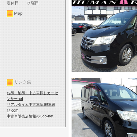
定休日
水曜日
Map
リンク集
お得・納得！中古車探しカーセ
ンサーnet
リアルタイム中古車情報!車選
び.com
中古車販売店情報のGoo-net