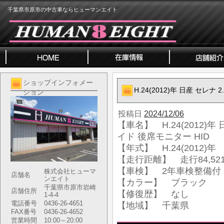
千葉県市原市の中古車ならヒューマンエイト
ショップインフォメー
H.24(2012)年 日産 セレ
ション
投稿日
2024/12/06
【車名】 H.24(2012)年
イド 後席モニター HID
【年式】 H.24(2012)年
【走行距離】 走行84,521
【車検】 2年車検整備付
株式会社ヒューマ
店舗名
ンエイト
【カラー】 ブラック
千葉県市原市岩崎
店舗住所
【修復歴】 なし
1-4-4
電話番号
0436-26-4651
【地域】 千葉県
FAX番号
0436-26-4652
営業時間
10:00～20:00