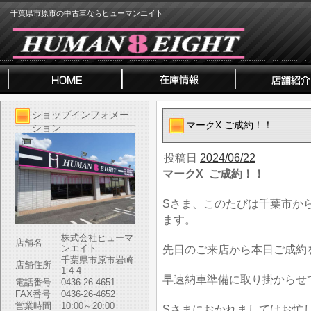
千葉県市原市の中古車ならヒューマンエイト
ショップインフォメー
マークX ご成約！！
ション
投稿日
2024/06/22
マークX ご成約！！
Sさま、このたびは千葉市か
ます。
株式会社ヒューマ
店舗名
ンエイト
先日のご来店から本日ご成約
千葉県市原市岩崎
店舗住所
1-4-4
早速納車準備に取り掛からせ
電話番号
0436-26-4651
FAX番号
0436-26-4652
営業時間
10:00～20:00
Sさまにおかれましてはお忙