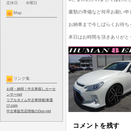
定休日
水曜日
書類の準備など何卒お願い申
Map
お納車まで今しばらくお待ち
本日はお時間を頂きありがと
リンク集
お得・納得！中古車探しカーセ
ンサーnet
リアルタイム中古車情報!車選
び.com
中古車販売店情報のGoo-net
コメントを残す