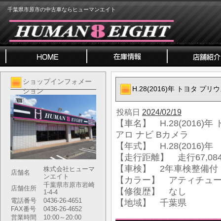
千葉県市原市の中古車ならヒューマンエイト
ショップインフォメー
H.28(2016)年 トヨタ プリ
ション
投稿日
2024/02/19
【車名】 H.28(2016)年
アロ ナビ Bカメラ
【年式】 H.28(2016)年
【走行距離】 走行67,084
【車検】 2年車検整備付
株式会社ヒューマ
店舗名
ンエイト
【カラー】 アティチュ
千葉県市原市岩崎
店舗住所
【修復歴】 なし
1-4-4
電話番号
0436-26-4651
【地域】 千葉県
FAX番号
0436-26-4652
営業時間
10:00～20:00