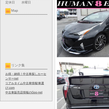
定休日
水曜日
Map
リンク集
お得・納得！中古車探しカーセ
ンサーnet
リアルタイム中古車情報!車選
び.com
中古車販売店情報のGoo-net