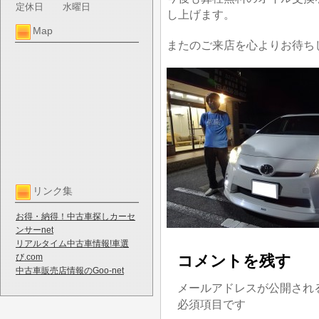
定休日
水曜日
し上げます。
Map
またのご来店を心よりお待ち
リンク集
お得・納得！中古車探しカーセ
ンサーnet
リアルタイム中古車情報!車選
び.com
コメントを残す
中古車販売店情報のGoo-net
メールアドレスが公開され
必須項目です