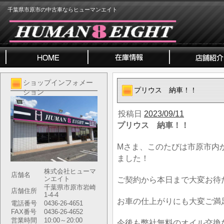
千葉県市原市の中古車ならヒューマンエイト
ショップインフォメー
プリウス 納車！！
ション
投稿日
2023/09/11
プリウス 納車！！
Mさま、このたびは市原市内
ました！
株式会社ヒューマ
店舗名
ンエイト
ご契約から本日まで大変お待
千葉県市原市岩崎
店舗住所
1-4-4
お車の仕上がりにも大変ご満
電話番号
0436-26-4651
FAX番号
0436-26-4652
営業時間
10:00～20:00
今後も弊社無料のオイル交換