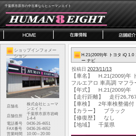
千葉県市原市の中古車ならヒューマンエイト
ショップインフォメー
H.21(2009)年 トヨタ iQ
ション
ー ナビ
投稿日
2023/11/13
【車名】 H.21(2009)年 
フルエアロ 車高調 マフラ
【年式】 H.21(2009)年
【走行距離】 走行26,767
【車検】 2年車検整備付
株式会社ヒューマ
店舗名
ンエイト
【カラー】 ブラック
千葉県市原市岩崎
店舗住所
【修復歴】 なし
1-4-4
電話番号
0436-26-4651
【地域】 千葉県
FAX番号
0436-26-4652
営業時間
10:00～20:00