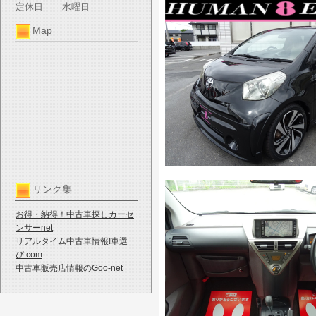
定休日
水曜日
Map
リンク集
お得・納得！中古車探しカーセ
ンサーnet
リアルタイム中古車情報!車選
び.com
中古車販売店情報のGoo-net