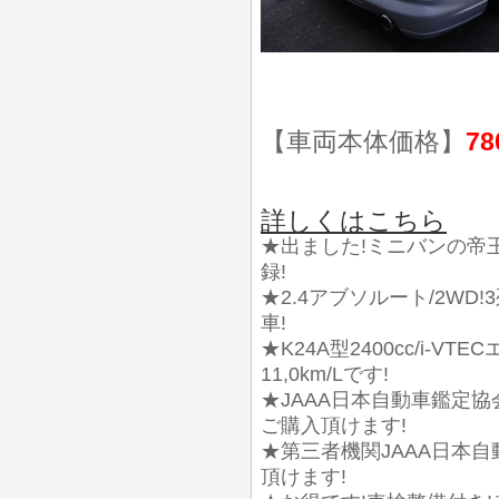
【車両本体価格】
78
詳しくはこちら
★出ました!ミニバンの帝王
録!
★2.4アブソルート/2WD
車!
★K24A型2400cc/i-V
11,0km/Lです!
★JAAA日本自動車鑑定
ご購入頂けます!
★第三者機関JAAA日本
頂けます!