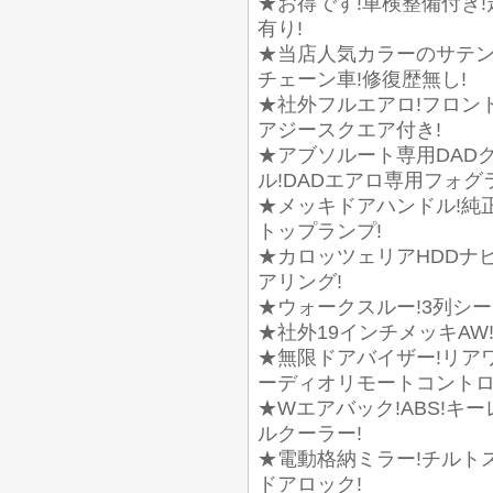
★お得です!車検整備付き!走
有り!
★当店人気カラーのサテン
チェーン車!修復歴無し!
★社外フルエアロ!フロン
アジースクエア付き!
★アブソルート専用DADグ
ル!DADエアロ専用フォグ
★メッキドアハンドル!純正
トップランプ!
★カロッツェリアHDDナビ
アリング!
★ウォークスルー!3列シー
★社外19インチメッキAW
★無限ドアバイザー!リア
ーディオリモートコントロ
★Wエアバック!ABS!キ
ルクーラー!
★電動格納ミラー!チルト
ドアロック!