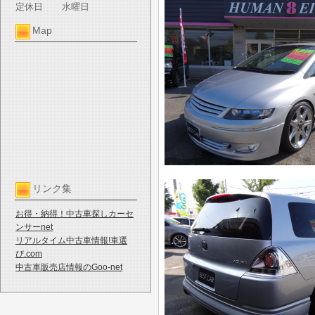
定休日
水曜日
Map
リンク集
お得・納得！中古車探しカーセ
ンサーnet
リアルタイム中古車情報!車選
び.com
中古車販売店情報のGoo-net