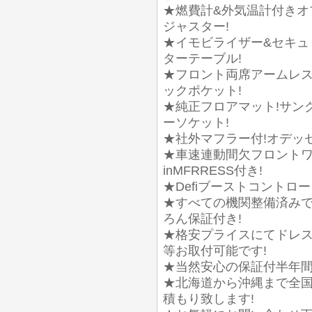
★燃費計&外気温計付きオ
ジャスター!
★イモビライザー&セキュ
ターテーブル!
★フロント両席アームレス
ックポケット!
★純正フロアマット!サン
ーソケット!
★社外マフラー付!オデッ
★車速連動間欠フロントワイパ
inMFRRESS付き!
★Defiブーストコントローラー
★すべての機関整備済みで
ろん保証付き!
★格安プライスにてドレス
等お取付可能です!
★当然安心の保証付半年間又
★北海道から沖縄まで全国
積もり致します!