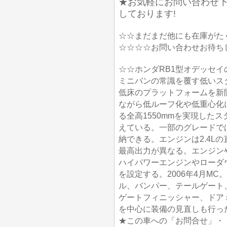
★お気軽にお問い合わせ下
しております!
☆☆まだまだ他にも在庫がた
☆☆☆☆お問い合わせお待ち
☆☆ホンダRB1型オデッセイ
ミニバンの常識を覆す低いス
低床のプラットフォームを新
ながら低ルーフ化や低重心化
る全高1550mmを実現した
えている。一部のグレードで
納できる。エンジンは2.4Lの直4
最高出力が異なる。エンジンや
ハイパワーエンジンやローダ
を設定する。2006年4月M
ル、バンパー、テールゲート
ゲートフィニッシャー、ドア
を中心に装備の見直しも行っ
★この車への「お問合せ」・