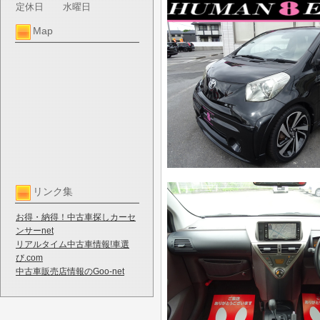
定休日
水曜日
Map
リンク集
お得・納得！中古車探しカーセ
ンサーnet
リアルタイム中古車情報!車選
び.com
中古車販売店情報のGoo-net