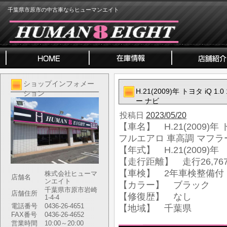
千葉県市原市の中古車ならヒューマンエイト
ショップインフォメー
H.21(2009)年 トヨタ iQ
ション
ー ナビ
投稿日
2023/05/20
【車名】 H.21(2009)年 
フルエアロ 車高調 マフラ
【年式】 H.21(2009)年
【走行距離】 走行26,767
【車検】 2年車検整備付
株式会社ヒューマ
店舗名
ンエイト
【カラー】 ブラック
千葉県市原市岩崎
店舗住所
【修復歴】 なし
1-4-4
電話番号
0436-26-4651
【地域】 千葉県
FAX番号
0436-26-4652
営業時間
10:00～20:00