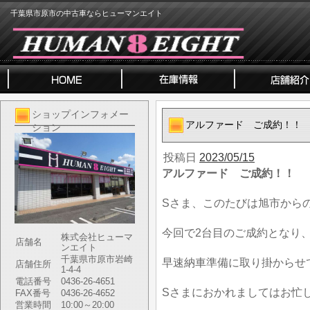
千葉県市原市の中古車ならヒューマンエイト
ショップインフォメー
アルファード ご成約！！
ション
投稿日
2023/05/15
アルファード ご成約！！
Sさま、このたびは旭市から
今回で2台目のご成約となり
株式会社ヒューマ
店舗名
ンエイト
千葉県市原市岩崎
早速納車準備に取り掛からせ
店舗住所
1-4-4
電話番号
0436-26-4651
Sさまにおかれましてはお忙
FAX番号
0436-26-4652
営業時間
10:00～20:00