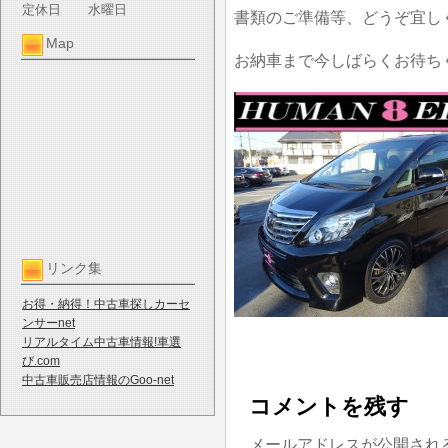
定休日
水曜日
書類のご準備等、どうぞ宜し
Map
お納車まで今しばらくお待ち
リンク集
お得・納得！中古車探しカーセ
ンサーnet
リアルタイム中古車情報!車選
び.com
中古車販売店情報のGoo-net
コメントを残す
メールアドレスが公開され