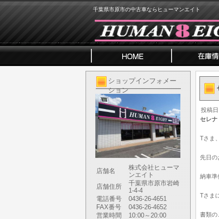
千葉県市原市の中古車ならヒューマンエイト
ショップインフォメー
ション
投稿日
セレナ
Tさま
先日の
株式会社ヒューマ
店舗名
ンエイト
納車準
千葉県市原市岩崎
店舗住所
1-4-4
Tさま
電話番号
0436-26-4651
FAX番号
0436-26-4652
書類の
営業時間
10:00～20:00