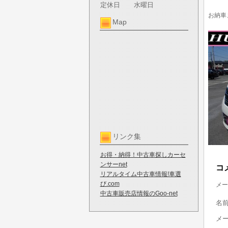
定休日
水曜日
お納車
Map
リンク集
お得・納得！中古車探しカーセ
ンサーnet
コ
リアルタイム中古車情報!車選
び.com
メー
中古車販売店情報のGoo-net
名
メ