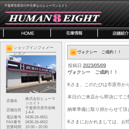
千葉県市原市の中古車ならヒューマンエイト
ショップインフォメー
ヴォクシー ご成約！！
ション
投稿日
2023/05/09
ヴォクシー ご成約！！
Kさま、このたびは市原市か
本日のご来店から即決にてご
株式会社ヒューマ
店舗名
ンエイト
千葉県市原市岩崎
納車準備に取り掛からせて頂
店舗住所
1-4-4
電話番号
0436-26-4651
Kさまにおかれましては、お
FAX番号
0436-26-4652
営業時間
10:00～20:00