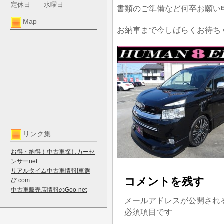
定休日
水曜日
書類のご準備など何卒お願い
Map
お納車まで今しばらくお待ち
リンク集
お得・納得！中古車探しカーセ
ンサーnet
リアルタイム中古車情報!車選
コメントを残す
び.com
中古車販売店情報のGoo-net
メールアドレスが公開され
必須項目です