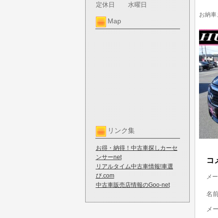
定休日
水曜日
お納車
Map
リンク集
お得・納得！中古車探しカーセ
ンサーnet
コ
リアルタイム中古車情報!車選
び.com
メー
中古車販売店情報のGoo-net
名
メ