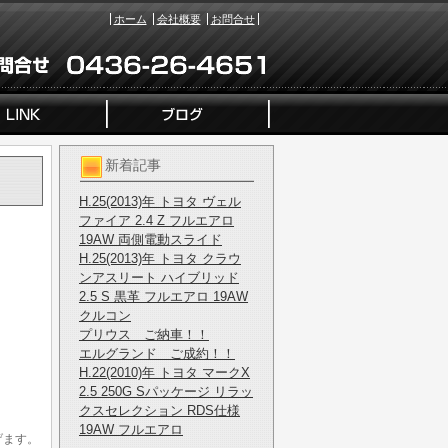
ホーム
会社概要
お問合せ
新着記事
H.25(2013)年 トヨタ ヴェル
ファイア 2.4 Z フルエアロ
19AW 両側電動スライド
H.25(2013)年 トヨタ クラウ
ンアスリート ハイブリッド
2.5 S 黒革 フルエアロ 19AW
クルコン
プリウス ご納車！！
エルグランド ご成約！！
H.22(2010)年 トヨタ マークX
2.5 250G Sパッケージ リラッ
クスセレクション RDS仕様
19AW フルエアロ
げます。