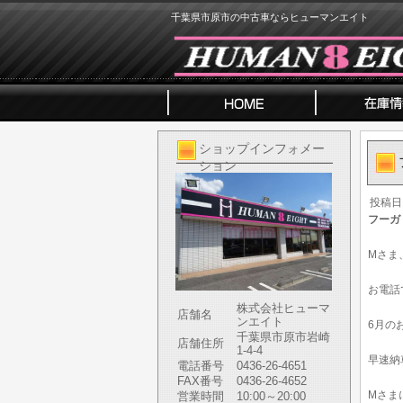
千葉県市原市の中古車ならヒューマンエイト
ショップインフォメー
ション
投稿日
フーガ
Mさま
お電話
株式会社ヒューマ
店舗名
ンエイト
6月の
千葉県市原市岩崎
店舗住所
1-4-4
早速納
電話番号
0436-26-4651
FAX番号
0436-26-4652
Mさま
営業時間
10:00～20:00