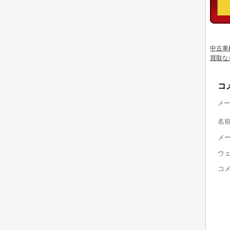
中古車
買取な
コ
メー
名
メ
ウ
コ