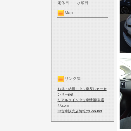
定休日
水曜日
Map
リンク集
お得・納得！中古車探しカーセ
ンサーnet
リアルタイム中古車情報!車選
び.com
中古車販売店情報のGoo-net