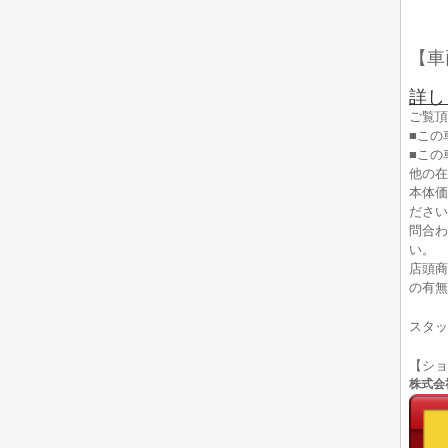
【車
詳し
ご覧頂
■この
■この
他の在
本体価
ださい
問合わ
い。
店頭商
の有無
スタッ
【シ
株式会社