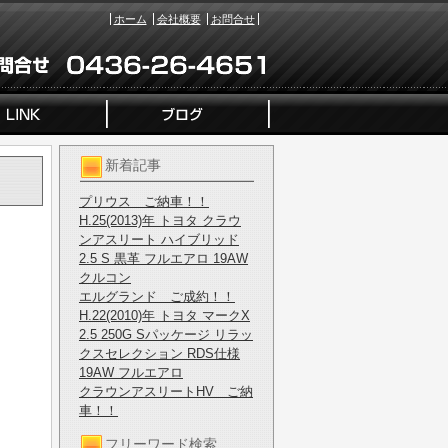
ホーム
会社概要
お問合せ
新着記事
プリウス ご納車！！
H.25(2013)年 トヨタ クラウ
ンアスリート ハイブリッド
2.5 S 黒革 フルエアロ 19AW
クルコン
エルグランド ご成約！！
H.22(2010)年 トヨタ マークX
2.5 250G Sパッケージ リラッ
クスセレクション RDS仕様
19AW フルエアロ
クラウンアスリートHV ご納
車！！
フリーワード検索