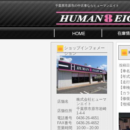
千葉県市原市の中古車ならヒューマンエイト
ショップインフォメー
ション
投稿日
【車名】
【年式】
【走行
【車検
【カラ
【修復
株式会社ヒューマ
店舗名
ンエイト
【地域
千葉県市原市岩崎
店舗住所
1-4-4
電話番号
0436-26-4651
FAX番号
0436-26-4652
営業時間
10:00～20:00