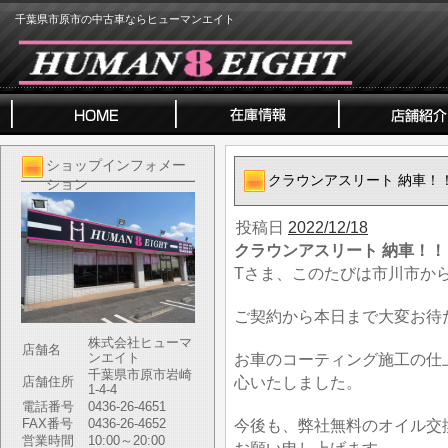
千葉県市原市の中古車ならヒューマンエイト
ショップインフォメー
クラウンアスリート 納車！
ション
投稿日
2022/12/18
クラウンアスリート 納車！！
Tさま、このたびは市川市か
ご契約から本日まで大変お待
株式会社ヒューマ
店舗名
ンエイト
お車のコーティング施工の仕
千葉県市原市岩崎
心いたしました。
店舗住所
1-4-4
電話番号
0436-26-4651
FAX番号
0436-26-4652
今後も、弊社無料のオイル交
営業時間
10:00～20:00