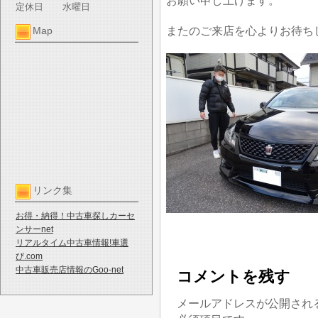
お願い申し上げます。
定休日
水曜日
またのご来店を心よりお待ち
Map
リンク集
お得・納得！中古車探しカーセ
ンサーnet
リアルタイム中古車情報!車選
び.com
中古車販売店情報のGoo-net
コメントを残す
メールアドレスが公開され