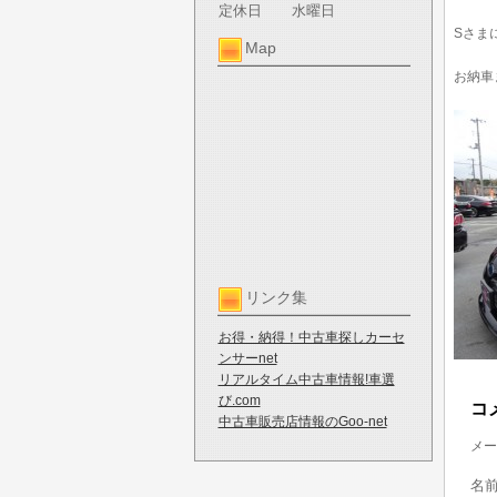
定休日
水曜日
Sさま
Map
お納車
リンク集
お得・納得！中古車探しカーセ
ンサーnet
リアルタイム中古車情報!車選
び.com
コ
中古車販売店情報のGoo-net
メー
名