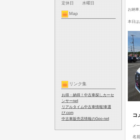
定休日
水曜日
お納車
Map
本日は
リンク集
お得・納得！中古車探しカーセ
ンサーnet
リアルタイム中古車情報!車選
び.com
コ
中古車販売店情報のGoo-net
メー
名