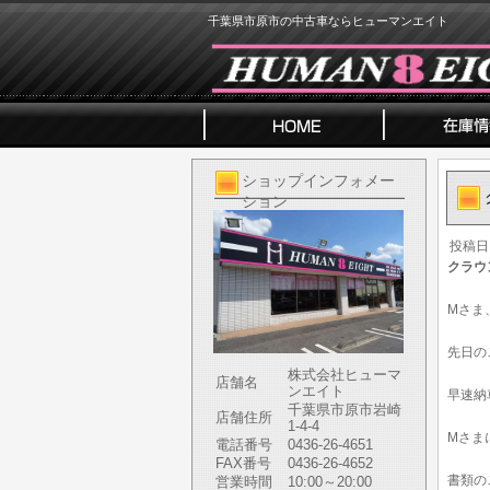
千葉県市原市の中古車ならヒューマンエイト
ショップインフォメー
ション
投稿日
クラウ
Mさま
先日の
株式会社ヒューマ
店舗名
ンエイト
早速納
千葉県市原市岩崎
店舗住所
1-4-4
Mさま
電話番号
0436-26-4651
FAX番号
0436-26-4652
書類の
営業時間
10:00～20:00