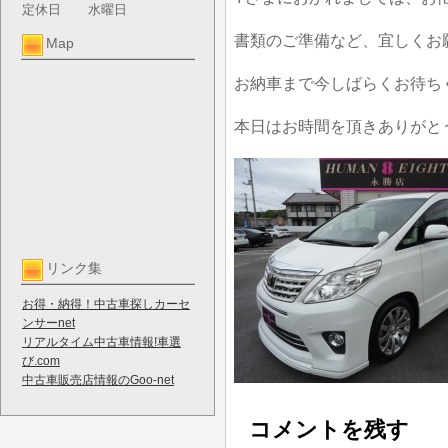
定休日
水曜日
書類のご準備など、宜しくお
Map
お納車まで今しばらくお待ち
本日はお時間を頂きありがと
リンク集
お得・納得！中古車探しカーセ
ンサーnet
リアルタイム中古車情報!車選
び.com
中古車販売店情報のGoo-net
コメントを残す