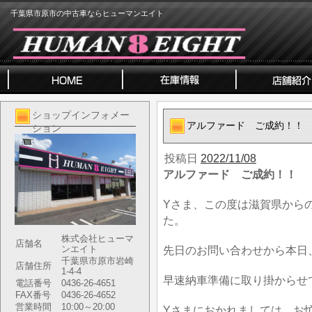
千葉県市原市の中古車ならヒューマンエイト
ショップインフォメー
アルファード ご成約！！
ション
投稿日
2022/11/08
アルファード ご成約！！
Yさま、この度は滋賀県から
た。
株式会社ヒューマ
店舗名
ンエイト
先日のお問い合わせから本日
千葉県市原市岩崎
店舗住所
1-4-4
早速納車準備に取り掛からせ
電話番号
0436-26-4651
FAX番号
0436-26-4652
営業時間
10:00～20:00
Yさまにおかれましては、お