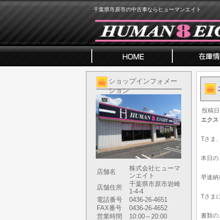
千葉県市原市の中古車ならヒューマンエイト
ショップインフォメー
ション
投稿日
エクス
Tさま
本日の
株式会社ヒューマ
店舗名
ンエイト
早速納
千葉県市原市岩崎
店舗住所
1-4-4
Tさま
電話番号
0436-26-4651
FAX番号
0436-26-4652
書類の
営業時間
10:00～20:00