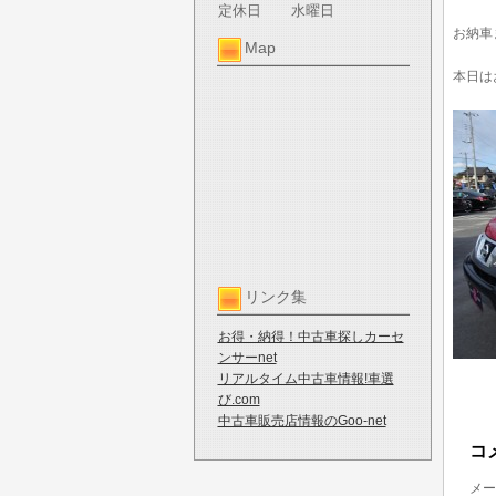
定休日
水曜日
お納車
Map
本日は
リンク集
お得・納得！中古車探しカーセ
ンサーnet
リアルタイム中古車情報!車選
び.com
中古車販売店情報のGoo-net
コ
メー