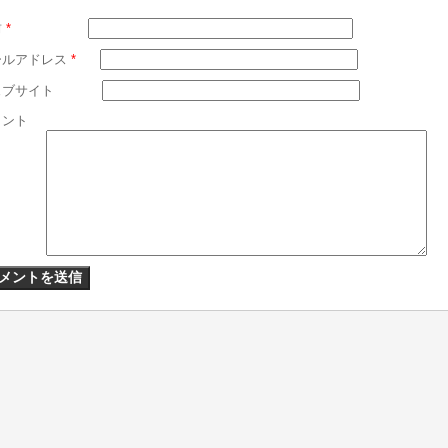
前
*
ールアドレス
*
ェブサイト
メント