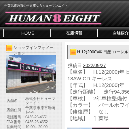
千葉県市原市の中古車ならヒューマンエイト
ショップインフォメー
H.12(2000)年 日産 ローレ
ション
投稿日
2022/09/27
【車名】 H.12(2000)年
18AW CD キーレス
【年式】 H.12(2000)年
【走行距離】 走行94,356
【車検】 2年車検整備付
株式会社ヒューマ
店舗名
ンエイト
【カラー】 パールホワ
千葉県市原市岩崎
店舗住所
【修復歴】 なし
1-4-4
電話番号
0436-26-4651
【地域】 千葉県
FAX番号
0436-26-4652
営業時間
10:00～20:00