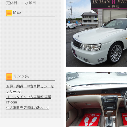
定休日
水曜日
Map
リンク集
お得・納得！中古車探しカーセ
ンサーnet
リアルタイム中古車情報!車選
び.com
中古車販売店情報のGoo-net