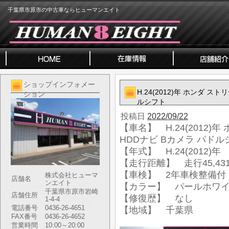
千葉県市原市の中古車ならヒューマンエイト
ショップインフォメー
H.24(2012)年 ホンダ スト
ション
ルシフト
投稿日
2022/09/22
【車名】 H.24(2012)年
HDDナビ Bカメラ パドル
【年式】 H.24(2012)年
【走行距離】 走行45,431
【車検】 2年車検整備付
株式会社ヒューマ
店舗名
ンエイト
【カラー】 パールホワ
千葉県市原市岩崎
店舗住所
【修復歴】 なし
1-4-4
電話番号
0436-26-4651
【地域】 千葉県
FAX番号
0436-26-4652
営業時間
10:00～20:00