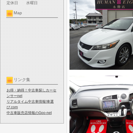
定休日
水曜日
Map
リンク集
お得・納得！中古車探しカーセ
ンサーnet
リアルタイム中古車情報!車選
び.com
中古車販売店情報のGoo-net