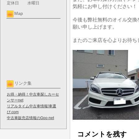
定休日
水曜日
気軽にお申し付けください！
Map
今後も弊社無料のオイル交換
願い申し上げます。
またのご来店を心よりお待ち
リンク集
お得・納得！中古車探しカーセ
ンサーnet
リアルタイム中古車情報!車選
び.com
中古車販売店情報のGoo-net
コメントを残す