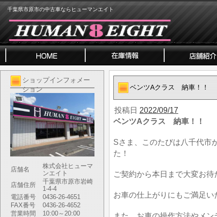
千葉県市原市の中古車ならヒューマンエイト
ショップインフォメー
ベンツAクラス 納車！！
ション
投稿日
2022/09/17
ベンツAクラス 納車！！
Sさま、このたびは八千代市
た！
株式会社ヒューマ
店舗名
ンエイト
ご契約から本日まで大変お待
千葉県市原市岩崎
店舗住所
1-4-4
お車の仕上がりにもご満足い
電話番号
0436-26-4651
FAX番号
0436-26-4652
営業時間
10:00～20:00
また、お車の操作方法やメン